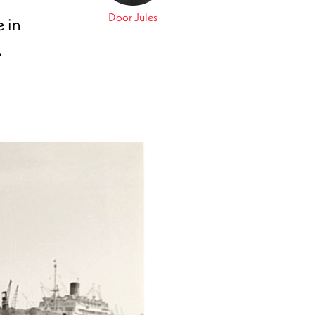
Door Jules
 in
.