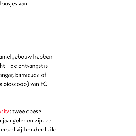
lbusjes van
erzamelgebouw hebben
ht – de ontvangst is
angar, Barracuda of
ke bioscoop) van FC
sita
: twee obese
r jaar geleden zijn ze
derbad vijfhonderd kilo