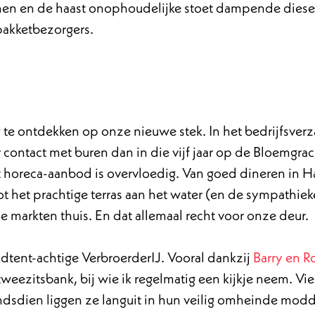
unnen en de haast onophoudelijke stoet dampende diese
pakketbezorgers.
g te ontdekken op onze nieuwe stek. In het bedrijfsv
 contact met buren dan in die vijf jaar op de Bloemgrac
et horeca-aanbod is overvloedig. Van goed dineren in H
t het prachtige terras aan het water (en de sympathie
e markten thuis. En dat allemaal recht voor onze deur.
andtent-achtige VerbroerderIJ. Vooral dankzij
Barry en Ro
tweezitsbank, bij wie ik regelmatig een kijkje neem. Vie
indsdien liggen ze languit in hun veilig omheinde mod