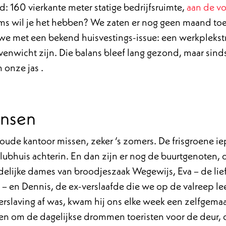
: 160 vierkante meter statige bedrijfsruimte,
aan de vo
s wil je het hebben? We zaten er nog geen maand toen
 met een bekend huisvestings-issue: een werkplekstra
venwicht zijn. Die balans bleef lang gezond, maar sin
n onze jas .
ensen
 oude kantoor missen, zeker ‘s zomers. De frisgroene 
lubhuis achterin. En dan zijn er nog de buurtgenoten,
delijke dames van broodjeszaak Wegewijs, Eva – de lie
d – en Dennis, de ex-verslaafde die we op de valreep 
 verslaving af was, kwam hij ons elke week een zelfgem
en om de dagelijkse drommen toeristen voor de deur, 