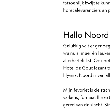
fatsoenlijk kwijt te k
horecaleveranciers en 
Hallo Noord
Gelukkig valt er genoe
we nu al meer én leuker
allerhartelijkst. Ook h
Hotel de Goudfazant to
Hyena: Noord is van all
Mijn favoriet is de str
varkens, formaat flinke 
gered van de slacht. S