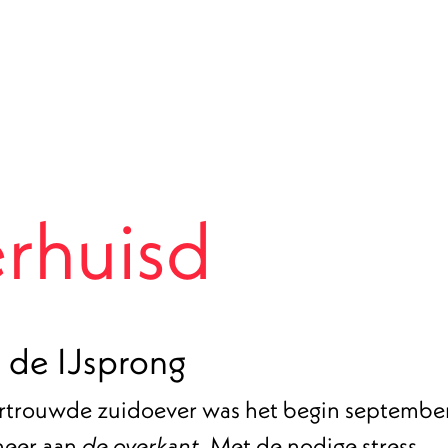
erhuisd
 de IJsprong
vertrouwde zuidoever was het begin septembe
 neer aan
. Met de nodige stress,
de overkant