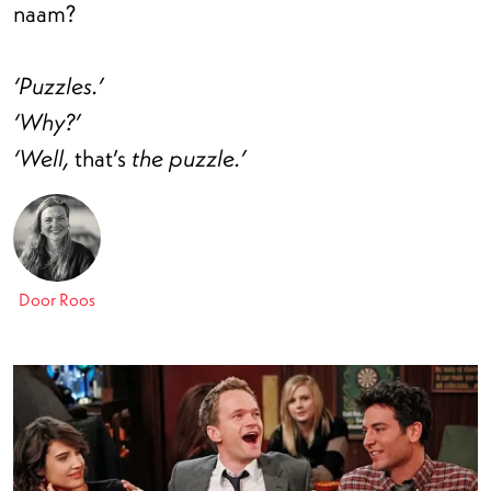
naam?
‘Puzzles.’
‘Why?’
that’s
‘Well,
the puzzle.’
Door Roos