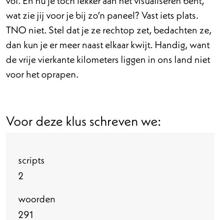
vol. En nu je toch lekker aan het visualiseren bent,
wat zie jij voor je bij zo’n paneel? Vast iets plats.
TNO niet. Stel dat je ze rechtop zet, bedachten ze,
dan kun je er meer naast elkaar kwijt. Handig, want
de vrije vierkante kilometers liggen in ons land niet
voor het oprapen.
Voor deze klus schreven we:
scripts
2
woorden
291